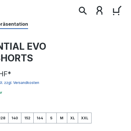
WAR
präsentation
NTIAL EVO
HORTS
HF
*
St. zzgl. Versandkosten
ar
wählen
128
140
152
164
S
M
XL
XXL
ist zurzeit nicht verfügbar.)