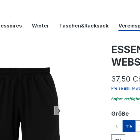
essoires
Winter
Taschen&Rucksack
Vereins
ESSE
WEBS
37,50 C
Preise inkl. Mw
Sofort verfügb
aus
Größe
L
116
(Diese Option 