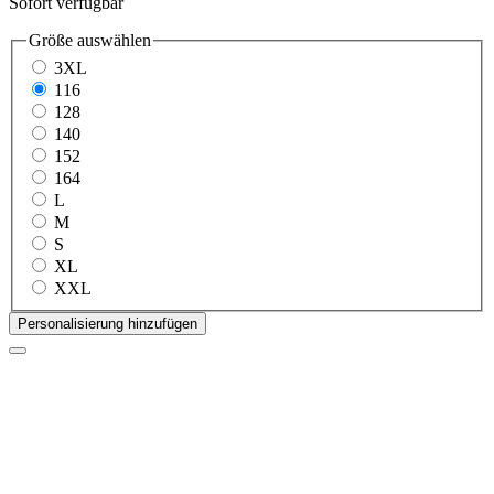
Sofort verfügbar
Größe
auswählen
3XL
116
128
140
152
164
L
M
S
XL
XXL
Personalisierung hinzufügen