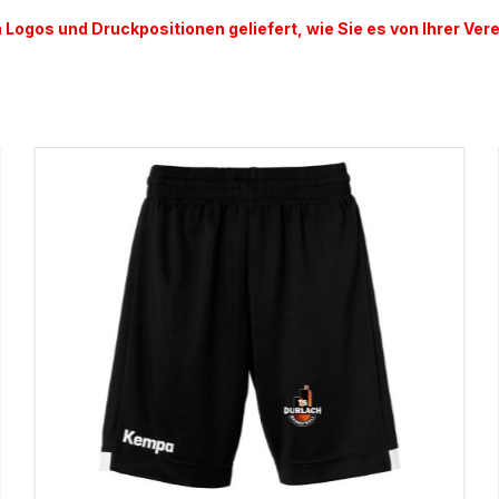
n Logos und Druckpositionen geliefert, wie Sie es von Ihrer Ver