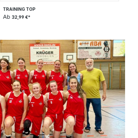
TRAINING TOP
EM
Ab
A
32,99 €*