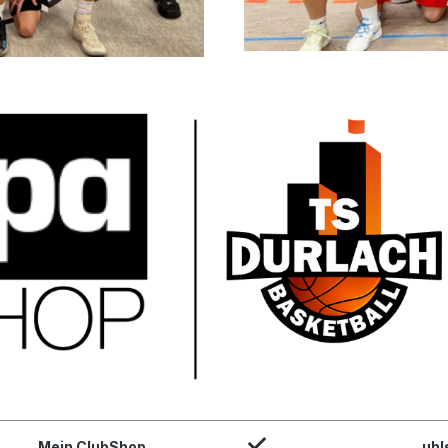
Mein ClubShop
uhl