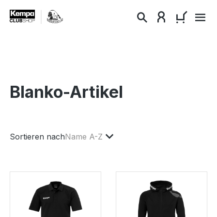
alt springen
WARENKO
Blanko-Artikel
Sortieren nach
Name A-Z