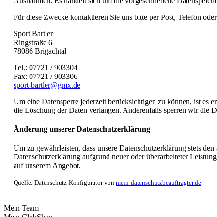
Ausnahmen: Es handelt sich um die vorgeschriebene Datenspeicher
Für diese Zwecke kontaktieren Sie uns bitte per Post, Telefon ode
Sport Bartler
Ringstraße 6
78086 Brigachtal
Tel.: 07721 / 903304
Fax: 07721 / 903306
sport-bartler@gmx.de
Um eine Datensperre jederzeit berücksichtigen zu können, ist es er
die Löschung der Daten verlangen. Anderenfalls sperren wir die D
Änderung unserer Datenschutzerklärung
Um zu gewährleisten, dass unsere Datenschutzerklärung stets den ak
Datenschutzerklärung aufgrund neuer oder überarbeiteter Leistun
auf unserem Angebot.
Quelle: Datenschutz-Konfigurator von
mein-datenschutzbeauftragter.de
Mein Team
Mein ClubShop