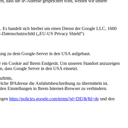
n, dass die IP-Adresse gespeichert wird, weisen wir unsere
in. Es handelt sich hierbei um einen Dienst der Google LLC, 1600
-Datenschutzschild („EU-US Privacy Shield“)
bindung zu dem Google-Server in den USA aufgebaut.
er ein Cookie auf Ihrem Endgerät. Um unseren Standort anzuzeigen
en, dass Google Server in den USA einsetzt.
ftritts.
che IPAdresse die Anfahrtsbeschreibung zu übermitteln ist.
enden Einstellungen in Ihrem Internet-Browser zu verhindern.
ungen
https://policies.google.com/terms?gl=DE[&]hl=de
und den