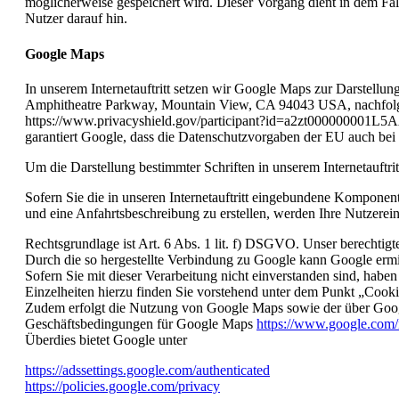
möglicherweise gespeichert wird. Dieser Vorgang dient in dem Fal
Nutzer darauf hin.
Google Maps
In unserem Internetauftritt setzen wir Google Maps zur Darstellun
Amphitheatre Parkway, Mountain View, CA 94043 USA, nachfolge
https://www.privacyshield.gov/participant?id=a2zt000000001L5A
garantiert Google, dass die Datenschutzvorgaben der EU auch bei
Um die Darstellung bestimmter Schriften in unserem Internetauftri
Sofern Sie die in unseren Internetauftritt eingebundene Kompone
und eine Anfahrtsbeschreibung zu erstellen, werden Ihre Nutzerein
Rechtsgrundlage ist Art. 6 Abs. 1 lit. f) DSGVO. Unser berechtigtes 
Durch die so hergestellte Verbindung zu Google kann Google ermit
Sofern Sie mit dieser Verarbeitung nicht einverstanden sind, haben
Einzelheiten hierzu finden Sie vorstehend unter dem Punkt „Cooki
Zudem erfolgt die Nutzung von Google Maps sowie der über Go
Geschäftsbedingungen für Google Maps
https://www.google.com/
Überdies bietet Google unter
https://adssettings.google.com/authenticated
https://policies.google.com/privacy