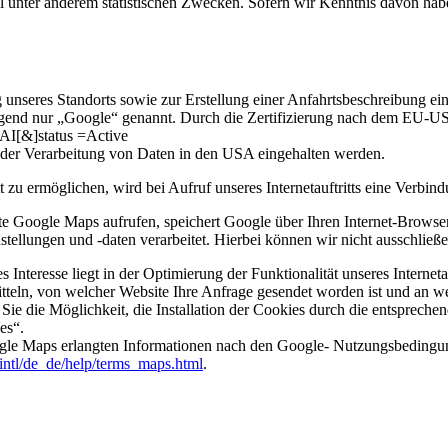
l unter anderem statistischen Zwecken. Sofern wir Kenntnis davon habe
g unseres Standorts sowie zur Erstellung einer Anfahrtsbeschreibung e
nd nur „Google“ genannt. Durch die Zertifizierung nach dem EU-US
AI[&]status =Active
 der Verarbeitung von Daten in den USA eingehalten werden.
tt zu ermöglichen, wird bei Aufruf unseres Internetauftritts eine Ver
nte Google Maps aufrufen, speichert Google über Ihren Internet-Brows
stellungen und -daten verarbeitet. Hierbei können wir nicht ausschließ
Interesse liegt in der Optimierung der Funktionalität unseres Internetau
teln, von welcher Website Ihre Anfrage gesendet worden ist und an wel
 Sie die Möglichkeit, die Installation der Cookies durch die entsprech
es“.
ogle Maps erlangten Informationen nach den Google- Nutzungsbeding
intl/de_de/help/terms_maps.html
.