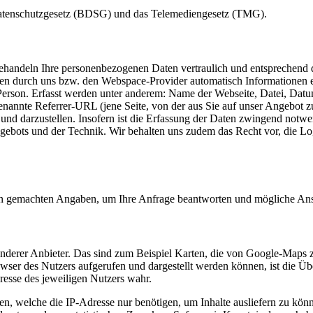
datenschutzgesetz (BDSG) und das Telemediengesetz (TMG).
ehandeln Ihre personenbezogenen Daten vertraulich und entsprechend d
n durch uns bzw. den Webspace-Provider automatisch Informationen erf
e Person. Erfasst werden unter anderem: Name der Webseite, Datei, 
enannte Referrer-URL (jene Seite, von der aus Sie auf unser Angebot 
ern und darzustellen. Insofern ist die Erfassung der Daten zwingend n
ngebots und der Technik. Wir behalten uns zudem das Recht vor, die Lo
nen gemachten Angaben, um Ihre Anfrage beantworten und mögliche Ansc
anderer Anbieter. Das sind zum Beispiel Karten, die von Google-Maps
wser des Nutzers aufgerufen und dargestellt werden können, ist die Ü
resse des jeweiligen Nutzers wahr.
en, welche die IP-Adresse nur benötigen, um Inhalte ausliefern zu könn