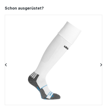
Produktgalerie überspringen
Schon ausgerüstet?