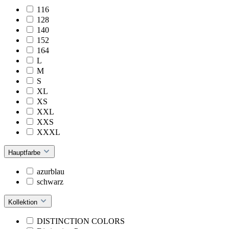
116
128
140
152
164
L
M
S
XL
XS
XXL
XXS
XXXL
Hauptfarbe
azurblau
schwarz
Kollektion
DISTINCTION COLORS