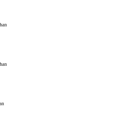
than
than
han