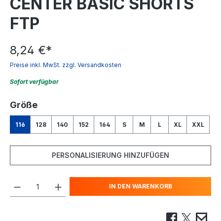
CENTER BASIC SHORTS
FTP
8,24 €
*
Preise inkl. MwSt. zzgl. Versandkosten
Sofort verfügbar
auswählen
Größe
116
128
140
152
164
S
M
L
XL
XXL
PERSONALISIERUNG HINZUFÜGEN
IN DEN WARENKORB