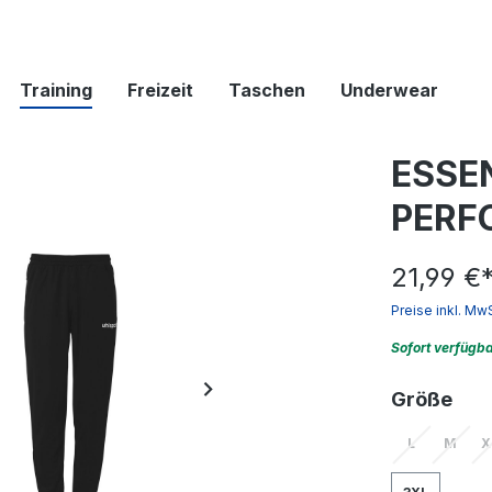
Training
Freizeit
Taschen
Underwear
ESSE
PERF
21,99 €
Preise inkl. Mw
Sofort verfügb
aus
Größe
L
M
X
(Diese Option 
(Diese 