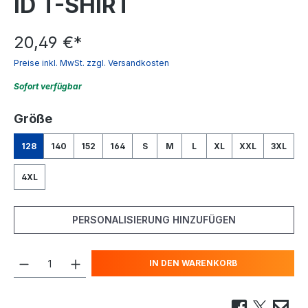
ID T-SHIRT
20,49 €
*
Preise inkl. MwSt. zzgl. Versandkosten
Sofort verfügbar
auswählen
Größe
128
140
152
164
S
M
L
XL
XXL
3XL
4XL
PERSONALISIERUNG HINZUFÜGEN
IN DEN WARENKORB