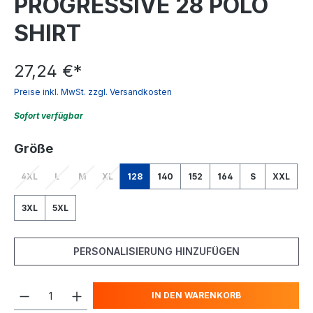
PROGRESSIVE 28 POLO
SHIRT
27,24 €
*
Preise inkl. MwSt. zzgl. Versandkosten
Sofort verfügbar
auswählen
Größe
4XL
L
M
XL
128
140
152
164
S
XXL
(Diese Option ist zurzeit nicht verfügbar.)
(Diese Option ist zurzeit nicht verfügbar.)
(Diese Option ist zurzeit nicht verfügbar.)
(Diese Option ist zurzeit nicht verfügbar.)
3XL
5XL
PERSONALISIERUNG HINZUFÜGEN
IN DEN WARENKORB