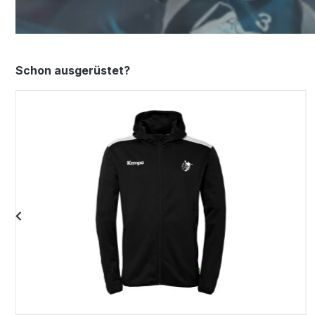
Produktgalerie überspringen
Schon ausgerüstet?