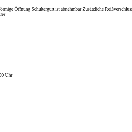
U-förmige Öffnung Schultergurt ist abnehmbar Zusätzliche Reißverschlu
ter
:00 Uhr