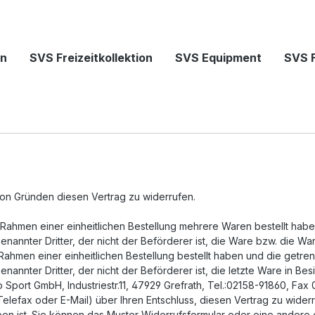
on
SVS Freizeitkollektion
SVS Equipment
SVS 
on Gründen diesen Vertrag zu widerrufen.
m Rahmen einer einheitlichen Bestellung mehrere Waren bestellt hab
annter Dritter, der nicht der Beförderer ist, die Ware bzw. die W
 Rahmen einer einheitlichen Bestellung bestellt haben und die getren
annter Dritter, der nicht der Beförderer ist, die letzte Ware in B
Sport GmbH, Industriestr.11, 47929 Grefrath, Tel.:02158-91860, Fax
, Telefax oder E-Mail) über Ihren Entschluss, diesen Vertrag zu wide
en ist. Sie können das Muster-Widerrufsformular oder eine andere 