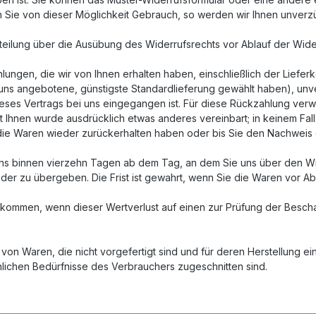
 Sie von dieser Möglichkeit Gebrauch, so werden wir Ihnen unverzüg
itteilung über die Ausübung des Widerrufsrechts vor Ablauf der Wide
lungen, die wir von Ihnen erhalten haben, einschließlich der Liefer
n uns angebotene, günstigste Standardlieferung gewählt haben), u
ieses Vertrags bei uns eingegangen ist. Für diese Rückzahlung verw
it Ihnen wurde ausdrücklich etwas anderes vereinbart; in keinem F
die Waren wieder zurückerhalten haben oder bis Sie den Nachweis 
ens binnen vierzehn Tagen ab dem Tag, an dem Sie uns über den Wid
der zu übergeben. Die Frist ist gewahrt, wenn Sie die Waren vor Ab
fkommen, wenn dieser Wertverlust auf einen zur Prüfung der Bescha
 von Waren, die nicht vorgefertigt sind und für deren Herstellung 
nlichen Bedürfnisse des Verbrauchers zugeschnitten sind.