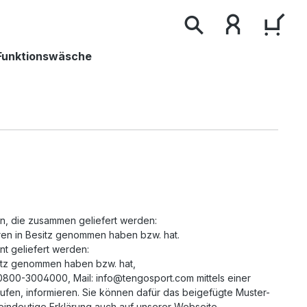
WAR
Funktionswäsche
en, die zusammen geliefert werden:
aren in Besitz genommen haben bzw. hat.
nt geliefert werden:
esitz genommen haben bzw. hat,
 0800-3004000, Mail: info@tengosport.com mittels einer
rrufen, informieren. Sie können dafür das beigefügte Muster-
eindeutige Erklärung auch auf unserer Webseite