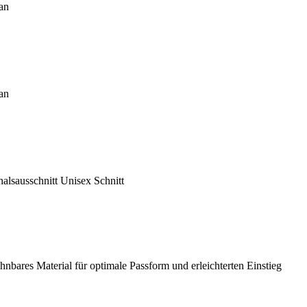
han
han
sausschnitt Unisex Schnitt
res Material für optimale Passform und erleichterten Einstieg