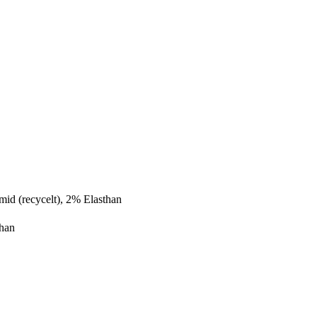
id (recycelt), 2% Elasthan
than