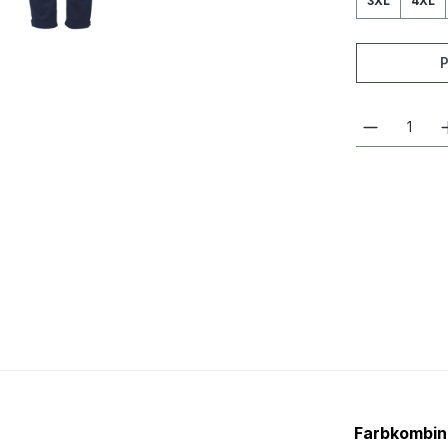
3XL
4XL
Farbkombin