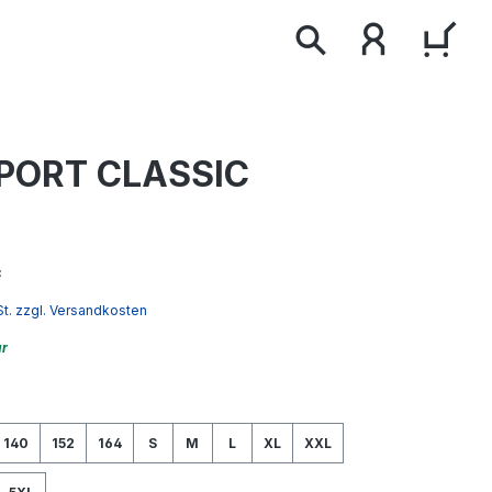
WAR
PORT CLASSIC
*
St. zzgl. Versandkosten
ar
wählen
140
152
164
S
M
L
XL
XXL