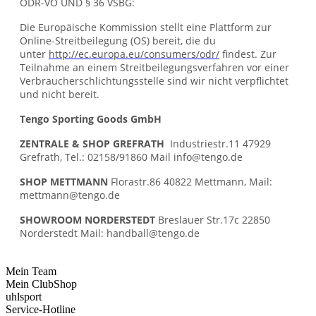
ODR-VO UND § 36 VSBG:
Die Europäische Kommission stellt eine Plattform zur
Online-Streitbeilegung (OS) bereit, die du
unter
http://ec.europa.eu/consumers/odr/
findest. Zur
Teilnahme an einem Streitbeilegungsverfahren vor einer
Verbraucherschlichtungsstelle sind wir nicht verpflichtet
und nicht bereit.
Tengo Sporting Goods GmbH
ZENTRALE & SHOP GREFRATH
Industriestr.11 47929
Grefrath, Tel.: 02158/91860 Mail info@tengo.de
SHOP METTMANN
Florastr.86 40822 Mettmann, Mail:
mettmann@tengo.de
SHOWROOM NORDERSTEDT
Breslauer Str.17c 22850
Norderstedt Mail: handball@tengo.de
Mein Team
Mein ClubShop
uhlsport
Service-Hotline