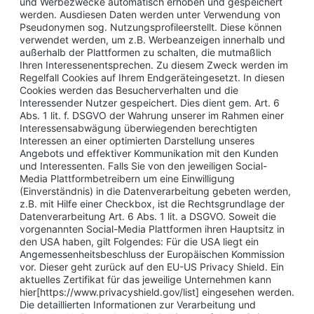
und Werbezwecke automatisch erhoben und gespeichert
werden. Ausdiesen Daten werden unter Verwendung von
Pseudonymen sog. Nutzungsprofileerstellt. Diese können
verwendet werden, um z.B. Werbeanzeigen innerhalb und
außerhalb der Plattformen zu schalten, die mutmaßlich
Ihren Interessenentsprechen. Zu diesem Zweck werden im
Regelfall Cookies auf Ihrem Endgeräteingesetzt. In diesen
Cookies werden das Besucherverhalten und die
Interessender Nutzer gespeichert. Dies dient gem. Art. 6
Abs. 1 lit. f. DSGVO der Wahrung unserer im Rahmen einer
Interessensabwägung überwiegenden berechtigten
Interessen an einer optimierten Darstellung unseres
Angebots und effektiver Kommunikation mit den Kunden
und Interessenten. Falls Sie von den jeweiligen Social-
Media Plattformbetreibern um eine Einwilligung
(Einverständnis) in die Datenverarbeitung gebeten werden,
z.B. mit Hilfe einer Checkbox, ist die Rechtsgrundlage der
Datenverarbeitung Art. 6 Abs. 1 lit. a DSGVO. Soweit die
vorgenannten Social-Media Plattformen ihren Hauptsitz in
den USA haben, gilt Folgendes: Für die USA liegt ein
Angemessenheitsbeschluss der Europäischen Kommission
vor. Dieser geht zurück auf den EU-US Privacy Shield. Ein
aktuelles Zertifikat für das jeweilige Unternehmen kann
hier[https://www.privacyshield.gov/list] eingesehen werden.
Die detaillierten Informationen zur Verarbeitung und