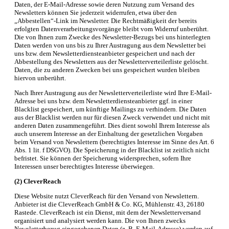
Daten, der E-Mail-Adresse sowie deren Nutzung zum Versand des
Newsletters können Sie jederzeit widerrufen, etwa über den
„Abbestellen“-Link im Newsletter. Die Rechtmäßigkeit der bereits
erfolgten Datenverarbeitungsvorgänge bleibt vom Widerruf unberührt.
Die von Ihnen zum Zwecke des Newsletter-Bezugs bei uns hinterlegten
Daten werden von uns bis zu Ihrer Austragung aus dem Newsletter bei
uns bzw. dem Newsletterdiensteanbieter gespeichert und nach der
Abbestellung des Newsletters aus der Newsletterverteilerliste gelöscht.
Daten, die zu anderen Zwecken bei uns gespeichert wurden bleiben
hiervon unberührt.
Nach Ihrer Austragung aus der Newsletterverteilerliste wird Ihre E-Mail-
Adresse bei uns bzw. dem Newsletterdiensteanbieter ggf. in einer
Blacklist gespeichert, um künftige Mailings zu verhindern. Die Daten
aus der Blacklist werden nur für diesen Zweck verwendet und nicht mit
anderen Daten zusammengeführt. Dies dient sowohl Ihrem Interesse als
auch unserem Interesse an der Einhaltung der gesetzlichen Vorgaben
beim Versand von Newslettern (berechtigtes Interesse im Sinne des Art. 6
Abs. 1 lit. f DSGVO). Die Speicherung in der Blacklist ist zeitlich nicht
befristet. Sie können der Speicherung widersprechen, sofern Ihre
Interessen unser berechtigtes Interesse überwiegen.
(2) CleverReach
Diese Website nutzt CleverReach für den Versand von Newslettern.
Anbieter ist die CleverReach GmbH & Co. KG, Mühlenstr. 43, 26180
Rastede. CleverReach ist ein Dienst, mit dem der Newsletterversand
organisiert und analysiert werden kann. Die von Ihnen zwecks
Newsletterbezug eingegebenen Daten (z. B. E-Mail-Adresse) werden auf