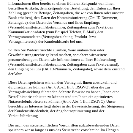
Informationen über bereits zu einem früheren Zeitpunkt von Ihnen
bestellten Artikeln, dem Zeitpunkt der Bestellung, den Daten zur Ihrer
Zahlung (gezahlte Beträge, Zeitangaben, die wir von Ihnen oder unserer
Bank erhalten), den Daten der Kommissionierung (Ort, ID-Nummern,
Zeitangabe), den Daten des Versands und Ihres Empfangs
(Versanddienstleister, Paketnummer, Zeitangaben zum Paket), den
Kommunikationsdaten (zum Beispiel Telefon, E-Mail), den
Vertragsstammdaten (Vertragsbeziehung, Produkt- bzw.
Vertragsinteresse), der Kundenhistorie bei uns.
Sollten Sie Widerrufsrechte ausüben, Ware umtauschen oder
Gewährleistungsrechte geltend machen, speichern wir weitere
personenbezogene Daten, wie Informationen zu Ihrer Rücksendung
(Versanddienstleister, Paketnummer, Zeitangaben zum Paketversand),
den Eingang bei uns (Ort, ID-Nummern, Zeitangabe), sowie dem Zustand
der Ware.
Diese Daten speichern wir, um den Vertrag mit Ihnen abwickeln und
durchsetzen zu können (Art. 6 Abs.1 lit. b DSGVO), über die zur
Vertragsabwicklung führenden Schritte Beweise zu haben, Ihnen eine
Bestellhistorie anbieten zu können und um Ihnen ein optimiertes
Nutzererlebnis bieten zu können (Art. 6 Abs. 1 lit. f DSGVO). Unser
berechtigtes Interesse liegt dabei in der Beweissicherung, der Steigerung
der Kundenzufriedenheit, der Angebotsoptimierung und der
Verkaufsförderung.
Die nach den steuerrechtlichen Vorschriften aufzubewahrenden Daten
speichern wir so lange es uns das Steuerrecht vorschreibt. Im Übrigen