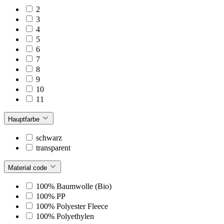
2
3
4
5
6
7
8
9
10
11
Hauptfarbe
schwarz
transparent
Material code
100% Baumwolle (Bio)
100% PP
100% Polyester Fleece
100% Polyethylen