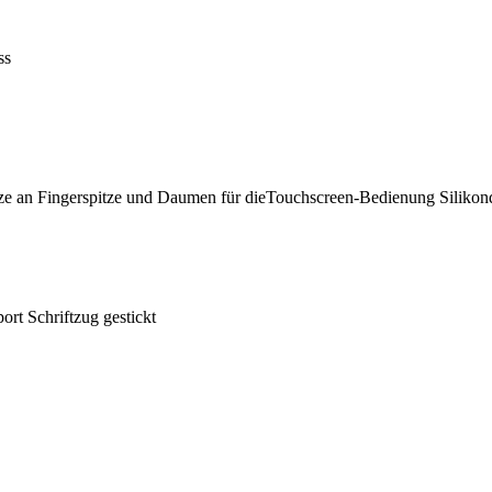
ss
sätze an Fingerspitze und Daumen für dieTouchscreen-Bedienung Siliko
port Schriftzug gestickt