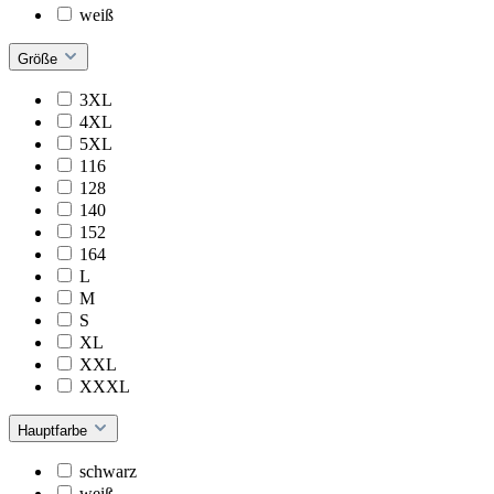
weiß
Größe
3XL
4XL
5XL
116
128
140
152
164
L
M
S
XL
XXL
XXXL
Hauptfarbe
schwarz
weiß