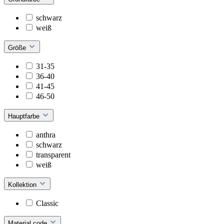
schwarz
weiß
Größe
31-35
36-40
41-45
46-50
Hauptfarbe
anthra
schwarz
transparent
weiß
Kollektion
Classic
Material code