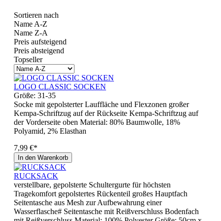
Sortieren nach
Name A-Z
Name Z-A
Preis aufsteigend
Preis absteigend
Topseller
LOGO CLASSIC SOCKEN
Größe:
31-35
Socke mit gepolsterter Lauffläche und Flexzonen großer
Kempa-Schriftzug auf der Rückseite Kempa-Schriftzug auf
der Vorderseite oben Material: 80% Baumwolle, 18%
Polyamid, 2% Elasthan
7,99 €*
In den Warenkorb
RUCKSACK
verstellbare, gepolsterte Schultergurte für höchsten
Tragekomfort gepolstertes Rückenteil großes Hauptfach
Seitentasche aus Mesh zur Aufbewahrung einer
Wasserflasche# Seitentasche mit Reißverschluss Bodenfach
mit Reißverschluss Material: 100% Polyester Größe: 50cm x