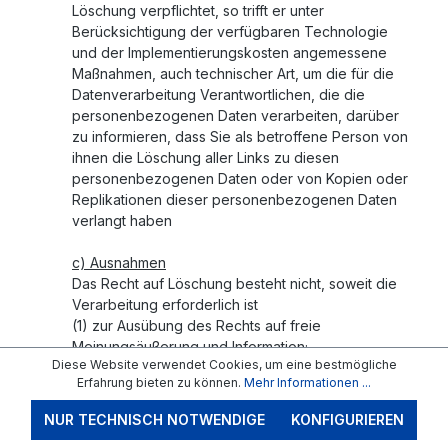
Löschung verpflichtet, so trifft er unter
Berücksichtigung der verfügbaren Technologie
und der Implementierungskosten angemessene
Maßnahmen, auch technischer Art, um die für die
Datenverarbeitung Verantwortlichen, die die
personenbezogenen Daten verarbeiten, darüber
zu informieren, dass Sie als betroffene Person von
ihnen die Löschung aller Links zu diesen
personenbezogenen Daten oder von Kopien oder
Replikationen dieser personenbezogenen Daten
verlangt haben
c) Ausnahmen
Das Recht auf Löschung besteht nicht, soweit die
Verarbeitung erforderlich ist
(1) zur Ausübung des Rechts auf freie
Meinungsäußerung und Information;
Diese Website verwendet Cookies, um eine bestmögliche
(2) zur Erfüllung einer rechtlichen Verpflichtung,
Erfahrung bieten zu können.
Mehr Informationen ...
die die Verarbeitung nach dem Recht der Union
oder der Mitgliedstaaten, dem der Verantwortliche
NUR TECHNISCH NOTWENDIGE
KONFIGURIEREN
unterliegt, erfordert, oder zur Wahrnehmung einer