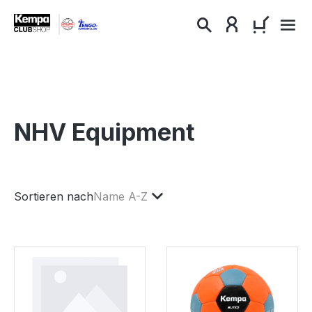
alt springen
WARENKO
NHV Equipment
Sortieren nach
Name A-Z