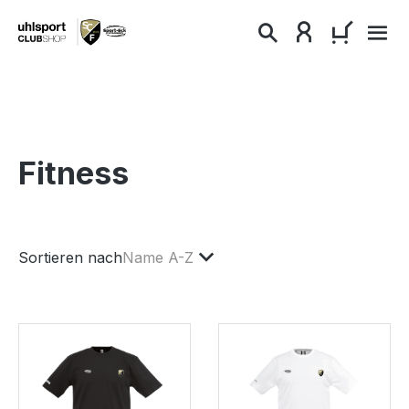
alt springen
WARENKO
Fitness
Sortieren nach
Name A-Z