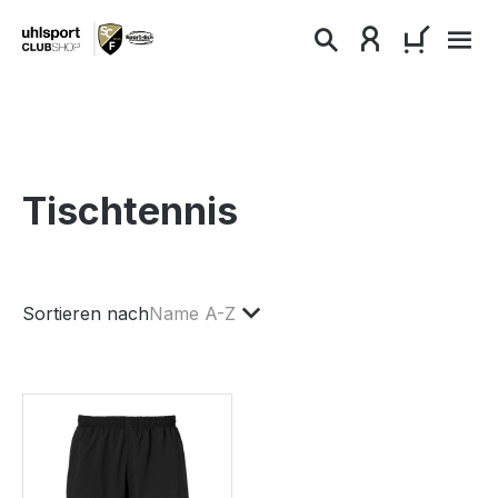
alt springen
WARENKO
Tischtennis
Sortieren nach
Name A-Z