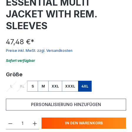
ESSENTIAL MULTI
JACKET WITH REM.
SLEEVES
47,48 €
*
Preise inkl. MwSt. zzgl. Versandkosten
Sofort verfügbar
auswählen
Größe
L
XL
S
M
XXL
XXXL
4XL
(Diese Option ist zurzeit nicht verfügbar.)
(Diese Option ist zurzeit nicht verfügbar.)
PERSONALISIERUNG HINZUFÜGEN
IN DEN WARENKORB